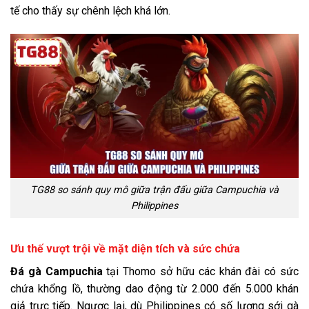
tế cho thấy sự chênh lệch khá lớn.
TG88 so sánh quy mô giữa trận đấu giữa Campuchia và
Philippines
Ưu thế vượt trội về mặt diện tích và sức chứa
Đá gà Campuchia
tại Thomo sở hữu các khán đài có sức
chứa khổng lồ, thường dao động từ 2.000 đến 5.000 khán
giả trực tiếp. Ngược lại, dù Philippines có số lượng sới gà