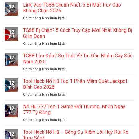
TG88:
Link Vào TG88 Chuẩn Nhất: 5 Bí Mật Truy Cập
Trí
12
10+
Trực
Không Chặn 2026
Th5
Giải
Tuyến
ở
Chức năng bình luận bị tắt
Đáp
Đẳng
Link
Cực
Cấp
Vào
TG88 Bị Chặn? 5 Cách Truy Cập Mới Nhất Không Bị
Gắt
12
TG88
Giúp
Gián Đoạn
Th5
Chuẩn
Game
ở
Chức năng bình luận bị tắt
Nhất:
Thủ
TG88
5
Về
Bị
TG88 Lừa Đảo? Sự Thật Về Tin Đồn Nhảm Gây Sốc
Bí
Bờ
12
Chặn?
Mật
Năm 2026
Th5
5
Truy
ở
Chức năng bình luận bị tắt
Cách
Cập
TG88
Truy
Không
Lừa
Tool Hack Nổ Hũ Top 1 Phần Mềm Quét Jackpot
Cập
Chặn
12
Đảo?
Mới
Đỉnh Cao 2026
2026
Th5
Sự
Nhất
ở
Chức năng bình luận bị tắt
Thật
Không
Tool
Về
Bị
Hack
Nổ Hũ 777 Top 1 Game Đổi Thưởng, Nhận Ngay
Tin
Gián
12
Nổ
Đồn
777 Tỷ Đồng
Đoạn
Th5
Hũ
Nhảm
ở
Chức năng bình luận bị tắt
Top
Gây
Nổ
1
Sốc
Hũ
Tool Hack Nổ Hũ – Công Cụ Kiếm Lời Hay Rủi Ro
Phần
Năm
12
777
Mềm
Trực Sẵn?
2026
Th5