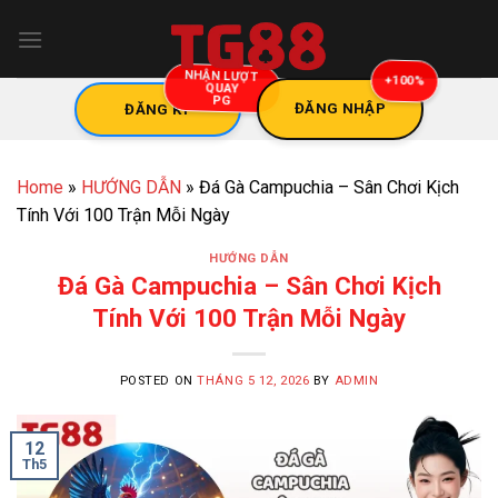
Skip
to
content
ĐĂNG NHẬP
ĐĂNG KÝ
Home
»
HƯỚNG DẪN
»
Đá Gà Campuchia – Sân Chơi Kịch
Tính Với 100 Trận Mỗi Ngày
HƯỚNG DẪN
Đá Gà Campuchia – Sân Chơi Kịch
Tính Với 100 Trận Mỗi Ngày
POSTED ON
THÁNG 5 12, 2026
BY
ADMIN
12
Th5