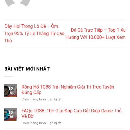
Dây Hợi Trong Lô Đề – Ôm
Đá Gà Trực Tiếp – Top 1 Xu
Trọn 95% Tỷ Lệ Thắng Từ Cao
Hướng Với 10.000+ Lượt Xem
Thủ
BÀI VIẾT MỚI NHẤT
Rồng Hổ TG88 Trải Nghiệm Giải Trí Trực Tuyến
12
Đẳng Cấp
Th5
ở
Chức năng bình luận bị tắt
Rồng
Hổ
FAQs TG88: 10+ Giải Đáp Cực Gắt Giúp Game Thủ
12
TG88
Về Bờ
Th5
Trải
ở
Chức năng bình luận bị tắt
Nghiệm
FAQs
Giải