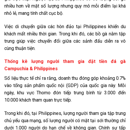
nhiều hơn về mặt số lượng nhưng quy mô mỗi điểm lại khá
nhỏ lẻ, mang tính chất cục bộ.
Việc di chuyển giữa các hòn đảo tại Philippines khiến du
khách mất nhiều thời gian. Trong khi đó, các bồ gà nằm tập
trung giúp việc chuyển đổi giữa các sảnh đấu diễn ra vô
cùng thuận tiện.
Thống kê lượng người tham gia đặt tiền đá gà
Campuchia & Philippines
Số liệu thực tế chỉ ra rằng, doanh thu đóng góp khoảng 0.7%
vào tổng sản phẩm quốc nội (GDP) của quốc gia này. Mỗi
ngày, khu vực Thomo đón tiếp trung bình từ 3.000 đến
10.000 khách tham quan trực tiếp.
Trong khi đó, tại Philippines, lượng người tham gia tập trung
chủ yếu qua mạng, số lượng người có mặt tại sới thường chỉ
dưới 1.000 người do hạn chế về không gian. Chính sự tấp