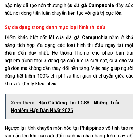
nập này đã tạo nên thương hiệu
đá gà Campuchia
đầy sức
hút, nơi dòng tiền luân chuyển liên tục với giá trị cực lớn.
Sự đa dạng trong danh mục loại hình thi đấu
Điểm khác biệt cốt lõi của
đá gà Campuchia
nằm ở khả
năng tích hợp đa dạng các loại hình thi đấu ngay tại một
điểm đến duy nhất. Hệ thống Thomo cho phép bạn trải
nghiệm đồng thời 3 dòng gà chủ lực là cựa sắt, cựa dao và
gà đòn mà không cần thay đổi nền tảng. Việc này giúp người
dùng tiết kiệm 100% chi phí và thời gian di chuyển giữa các
khu vực địa lý khác nhau.
Xem thêm:
Bắn Cá Vàng Tại TG88 - Những Trải
Nghiệm Hấp Dẫn Nhất 2026
Ngược lại, tính chuyên môn hóa tại Philippines vô tình tạo ra
rào cản lớn khi các sới đấu cách xa nhau hàng trăm cây số.