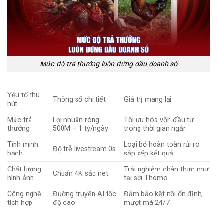
Mức độ trả thưởng luôn đứng đầu doanh số
Yếu tố thu
Thông số chi tiết
Giá trị mang lại
hút
Mức trả
Lợi nhuận ròng
Tối ưu hóa vốn đầu tư
thưởng
500M – 1 tỷ/ngày
trong thời gian ngắn
Tính minh
Loại bỏ hoàn toàn rủi ro
Độ trễ livestream 0s
bạch
sắp xếp kết quả
Chất lượng
Trải nghiệm chân thực như
Chuẩn 4K sắc nét
hình ảnh
tại sới Thomo
Công nghệ
Đường truyền AI tốc
Đảm bảo kết nối ổn định,
tích hợp
độ cao
mượt mà 24/7