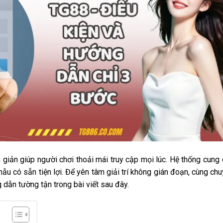
 giản giúp người chơi thoải mái truy cập mọi lúc. Hệ thống cung
 mẫu có sẵn tiện lợi. Để yên tâm giải trí không gián đoạn, cùng ch
g dẫn tường tận trong bài viết sau đây.