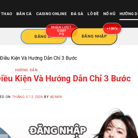
 THAO
BẮN CÁ
CASINO ONLINE
ĐÁ GÀ
LÔ ĐỀ
NỔ HŨ
HƯỚNG D
ĐĂNG NHẬP
ĐĂNG KÝ
Điều Kiện Và Hướng Dẫn Chỉ 3 Bước
HƯỚNG DẪN
iều Kiện Và Hướng Dẫn Chỉ 3 Bước
ED ON
THÁNG 5 12, 2026
BY
ADMIN