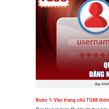
Quy trìn
Bước 1: Vào trang chủ TG88 thô