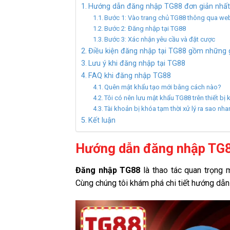
Hướng dẫn đăng nhập TG88 đơn giản nhất
Bước 1: Vào trang chủ TG88 thông qua we
Bước 2: Đăng nhập tại TG88
Bước 3: Xác nhận yêu cầu và đặt cược
Điều kiện đăng nhập tại TG88 gồm những 
Lưu ý khi đăng nhập tại TG88
FAQ khi đăng nhập TG88
Quên mật khẩu tạo mới bằng cách nào?
Tôi có nên lưu mật khẩu TG88 trên thiết bị
Tài khoản bị khóa tạm thời xử lý ra sao nh
Kết luận
Hướng dẫn đăng nhập TG8
Đăng nhập TG88
là thao tác quan trọng 
Cùng chúng tôi khám phá chi tiết hướng dẫn