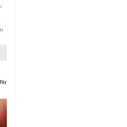
c
hí
 đầy