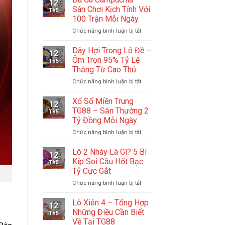
12
Trực
Với
Sân Chơi Kịch Tính Với
Th5
Tiếp
Hình
100 Trận Mỗi Ngày
–
Ảnh
ở
Chức năng bình luận bị tắt
Top
Siêu
Đá
1
Sắc
Gà
Xu
Nét
Dây Hợi Trong Lô Đề –
12
Campuchia
Hướng
Ôm Trọn 95% Tỷ Lệ
Th5
–
Với
Thắng Từ Cao Thủ
Sân
10.000+
ở
Chức năng bình luận bị tắt
Chơi
Lượt
Dây
Kịch
Xem
Hợi
Tính
Xổ Số Miền Trung
12
Trong
Với
TG88 – Săn Thưởng 2
Th5
Lô
100
Tỷ Đồng Mỗi Ngày
Đề
Trận
ở
Chức năng bình luận bị tắt
–
Mỗi
Xổ
Ôm
Ngày
Số
Trọn
Lô 2 Nháy Là Gì? 5 Bí
12
Miền
95%
Kíp Soi Cầu Hốt Bạc
Th5
Trung
Tỷ
Tỷ Cực Gắt
TG88
Lệ
ở
Chức năng bình luận bị tắt
–
Thắng
Lô
Săn
Từ
2
Thưởng
Cao
Lô Xiên 4 – Tổng Hợp
12
Nháy
2
Thủ
Những Điều Cần Biết
Th5
Là
Tỷ
Về Tại TG88