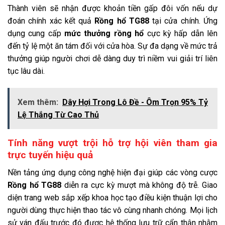
Thành viên sẽ nhận được khoản tiền gấp đôi vốn nếu dự
đoán chính xác kết quả
Rồng hổ TG88
tại cửa chính. Ứng
dụng cung cấp
mức thưởng rồng hổ
cực kỳ hấp dẫn lên
đến tỷ lệ một ăn tám đối với cửa hòa. Sự đa dạng về mức trả
thưởng giúp người chơi dễ dàng duy trì niềm vui giải trí liên
tục lâu dài.
Xem thêm:
Dây Hợi Trong Lô Đề - Ôm Trọn 95% Tỷ
Lệ Thắng Từ Cao Thủ
Tính năng vượt trội hỗ trợ hội viên tham gia
trực tuyến hiệu quả
Nền tảng ứng dụng công nghệ hiện đại giúp các vòng cược
Rồng hổ TG88
diễn ra cực kỳ mượt mà không độ trễ. Giao
diện trang web sắp xếp khoa học tạo điều kiện thuận lợi cho
người dùng thực hiện thao tác vô cùng nhanh chóng. Mọi lịch
sử ván đấu trước đó được hệ thống lưu trữ cẩn thận nhằm