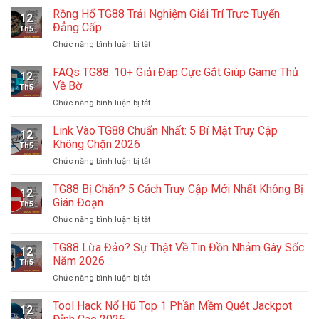
Rồng Hổ TG88 Trải Nghiệm Giải Trí Trực Tuyến
12
Đẳng Cấp
Th5
ở
Chức năng bình luận bị tắt
Rồng
Hổ
FAQs TG88: 10+ Giải Đáp Cực Gắt Giúp Game Thủ
12
TG88
Về Bờ
Th5
Trải
ở
Chức năng bình luận bị tắt
Nghiệm
FAQs
Giải
TG88:
Link Vào TG88 Chuẩn Nhất: 5 Bí Mật Truy Cập
Trí
12
10+
Trực
Không Chặn 2026
Th5
Giải
Tuyến
ở
Chức năng bình luận bị tắt
Đáp
Đẳng
Link
Cực
Cấp
Vào
TG88 Bị Chặn? 5 Cách Truy Cập Mới Nhất Không Bị
Gắt
12
TG88
Giúp
Gián Đoạn
Th5
Chuẩn
Game
ở
Chức năng bình luận bị tắt
Nhất:
Thủ
TG88
5
Về
Bị
TG88 Lừa Đảo? Sự Thật Về Tin Đồn Nhảm Gây Sốc
Bí
Bờ
12
Chặn?
Mật
Năm 2026
Th5
5
Truy
ở
Chức năng bình luận bị tắt
Cách
Cập
TG88
Truy
Không
Lừa
Tool Hack Nổ Hũ Top 1 Phần Mềm Quét Jackpot
Cập
Chặn
12
Đảo?
Mới
2026