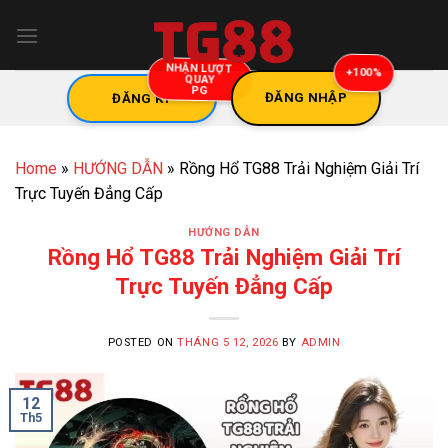
Skip
to
content
ĐĂNG NHẬP
ĐĂNG KÝ
Home
»
HƯỚNG DẪN
»
Rồng Hổ TG88 Trải Nghiệm Giải Trí
Trực Tuyến Đẳng Cấp
HƯỚNG DẪN
Rồng Hổ TG88 Trải Nghiệm Giải Trí
Trực Tuyến Đẳng Cấp
POSTED ON
THÁNG 5 12, 2026
BY
ADMIN
12
Th5