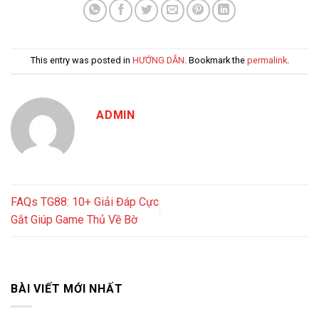
This entry was posted in
HƯỚNG DẪN
. Bookmark the
permalink
.
ADMIN
FAQs TG88: 10+ Giải Đáp Cực
Gắt Giúp Game Thủ Về Bờ
BÀI VIẾT MỚI NHẤT